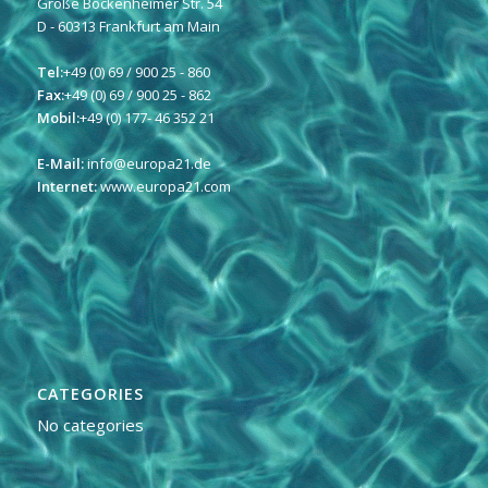
Große Bockenheimer Str. 54
D - 60313 Frankfurt am Main
Tel:
+49 (0) 69 / 900 25 - 860
Fax:
+49 (0) 69 / 900 25 - 862
Mobil:
+49 (0) 177- 46 352 21
E-Mail:
info@europa21.de
Internet:
www.europa21.com
CATEGORIES
No categories