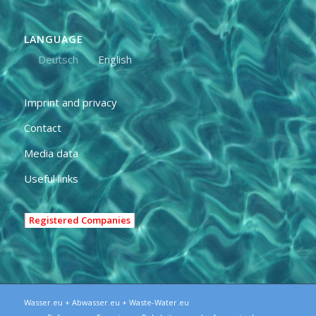
LANGUAGE
Deutsch
English
Imprint and privacy
Contact
Media data
Useful links
Registered Companies
Wasser.eu + Abwasser.eu + Waste-Water.eu