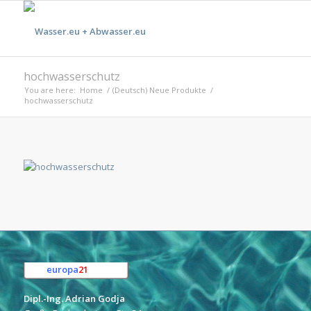
hochwasserschutz
You are here:
Home
/
(Deutsch) Neue Produkte
/
hochwasserschutz
europa
21
e.K.
Dipl.-Ing. Adrian Godja