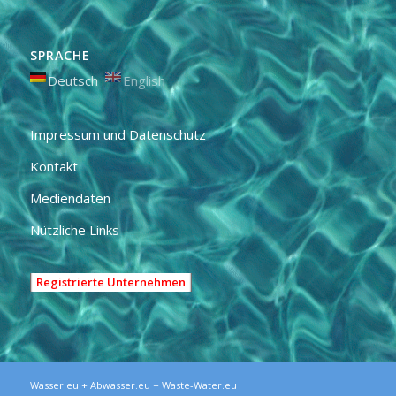
SPRACHE
Deutsch
English
Impressum und Datenschutz
Kontakt
Mediendaten
Nützliche Links
Registrierte Unternehmen
Wasser.eu + Abwasser.eu + Waste-Water.eu