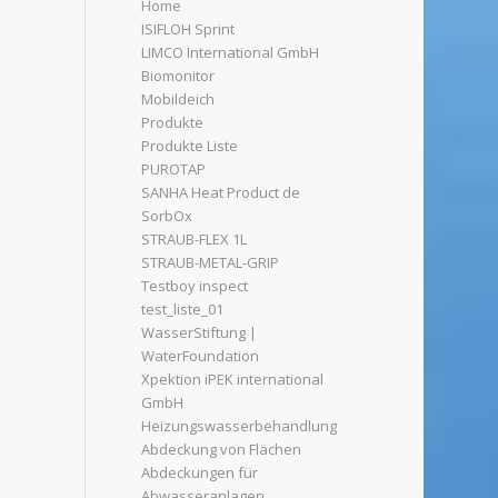
Home
ISIFLOH Sprint
LIMCO International GmbH
Biomonitor
Mobildeich
Produkte
Produkte Liste
PUROTAP
SANHA Heat Product de
SorbOx
STRAUB-FLEX 1L
STRAUB-METAL-GRIP
Testboy inspect
test_liste_01
WasserStiftung |
WaterFoundation
Xpektion iPEK international
GmbH
Heizungswasserbehandlung
Abdeckung von Flächen
Abdeckungen für
Abwasseranlagen