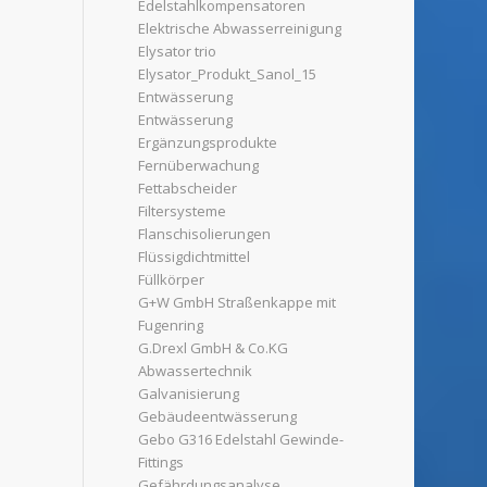
Edelstahlkompensatoren
Elektrische Abwasserreinigung
Elysator trio
Elysator_Produkt_Sanol_15
Entwässerung
Entwässerung
Ergänzungsprodukte
Fernüberwachung
Fettabscheider
Filtersysteme
Flanschisolierungen
Flüssigdichtmittel
Füllkörper
G+W GmbH Straßenkappe mit
Fugenring
G.Drexl GmbH & Co.KG
Abwassertechnik
Galvanisierung
Gebäudeentwässerung
Gebo G316 Edelstahl Gewinde-
Fittings
Gefährdungsanalyse