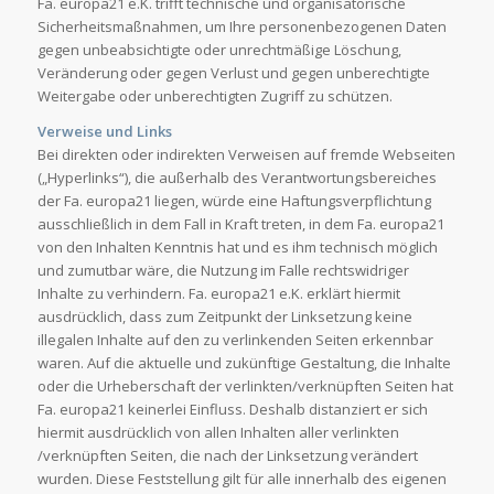
Fa. europa21 e.K. trifft technische und organisatorische
Sicherheitsmaßnahmen, um Ihre personenbezogenen Daten
gegen unbeabsichtigte oder unrechtmäßige Löschung,
Veränderung oder gegen Verlust und gegen unberechtigte
Weitergabe oder unberechtigten Zugriff zu schützen.
Verweise und Links
Bei direkten oder indirekten Verweisen auf fremde Webseiten
(„Hyperlinks“), die außerhalb des Verantwortungsbereiches
der Fa. europa21 liegen, würde eine Haftungsverpflichtung
ausschließlich in dem Fall in Kraft treten, in dem Fa. europa21
von den Inhalten Kenntnis hat und es ihm technisch möglich
und zumutbar wäre, die Nutzung im Falle rechtswidriger
Inhalte zu verhindern. Fa. europa21 e.K. erklärt hiermit
ausdrücklich, dass zum Zeitpunkt der Linksetzung keine
illegalen Inhalte auf den zu verlinkenden Seiten erkennbar
waren. Auf die aktuelle und zukünftige Gestaltung, die Inhalte
oder die Urheberschaft der verlinkten/verknüpften Seiten hat
Fa. europa21 keinerlei Einfluss. Deshalb distanziert er sich
hiermit ausdrücklich von allen Inhalten aller verlinkten
/verknüpften Seiten, die nach der Linksetzung verändert
wurden. Diese Feststellung gilt für alle innerhalb des eigenen