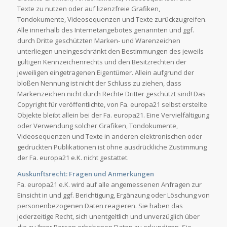
Texte zu nutzen oder auf lizenzfreie Grafiken,
Tondokumente, Videosequenzen und Texte zurückzugreifen.
Alle innerhalb des Internetangebotes genannten und ggf.
durch Dritte geschützten Marken- und Warenzeichen
unterliegen uneingeschränkt den Bestimmungen des jeweils
gültigen Kennzeichenrechts und den Besitzrechten der
jeweiligen eingetragenen Eigentümer. Allein aufgrund der
bloßen Nennung ist nicht der Schluss zu ziehen, dass
Markenzeichen nicht durch Rechte Dritter geschützt sind! Das
Copyright für veröffentlichte, von Fa. europa21 selbst erstellte
Objekte bleibt allein bei der Fa. europa21. Eine Vervielfältigung
oder Verwendung solcher Grafiken, Tondokumente,
Videosequenzen und Texte in anderen elektronischen oder
gedruckten Publikationen ist ohne ausdrückliche Zustimmung
der Fa. europa21 e.K. nicht gestattet.
Auskunftsrecht: Fragen und Anmerkungen
Fa. europa21 e.K. wird auf alle angemessenen Anfragen zur
Einsicht in und ggf. Berichtigung, Ergänzung oder Löschung von
personenbezogenen Daten reagieren. Sie haben das
jederzeitige Recht, sich unentgeltlich und unverzüglich über
die zu Ihrer Person erhobenen Daten zu erkundigen. Sie