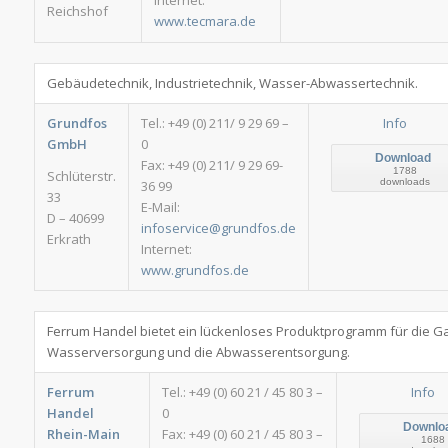
Internet:
Reichshof
www.tecmara.de
Gebäudetechnik, Industrietechnik, Wasser-Abwassertechnik.
Grundfos
Tel.: +49 (0) 211/ 9 29 69 –
Info
GmbH
0
Download
Fax: +49 (0) 211/ 9 29 69-
1788
Schlüterstr.
downloads
36 99
33
E-Mail:
D – 40699
infoservice@grundfos.de
Erkrath
Internet:
www.grundfos.de
Ferrum Handel bietet ein lückenloses Produktprogramm für die Ga
Wasserversorgung und die Abwasserentsorgung.
Ferrum
Tel.: +49 (0) 60 21 / 45 80 3 –
Info
Handel
0
Downlo
Rhein-Main
Fax: +49 (0) 60 21 / 45 80 3 –
1688