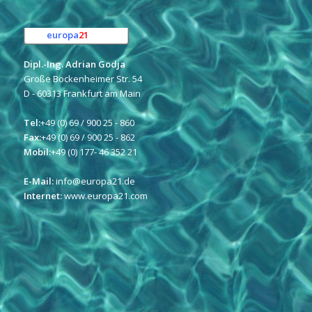
europa
21
e.K.
Dipl.-Ing. Adrian Godja
Große Bockenheimer Str. 54
D - 60313 Frankfurt am Main
Tel:
+49 (0) 69 / 900 25 - 860
Fax:
+49 (0) 69 / 900 25 - 862
Mobil:
+49 (0) 177- 46 352 21
E-Mail:
info@europa21.de
Internet:
www.europa21.com