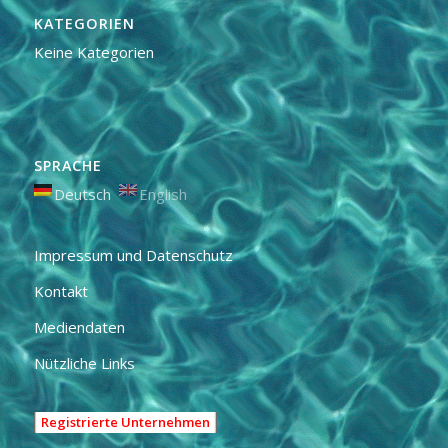
KATEGORIEN
Keine Kategorien
SPRACHE
Deutsch
English
Impressum und Datenschutz
Kontakt
Mediendaten
Nützliche Links
Registrierte Unternehmen