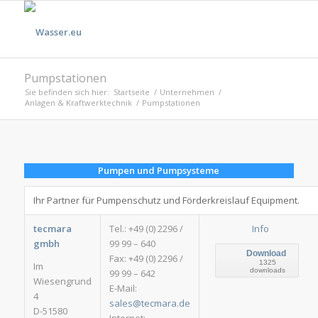
Pumpstationen
Sie befinden sich hier:
Startseite
/
Unternehmen
/
Anlagen & Kraftwerktechnik
/
Pumpstationen
Pumpen und Pumpsysteme
Ihr Partner für Pumpenschutz und Förderkreislauf Equipment.
tecmara
Tel.: +49 (0) 2296 /
Info
gmbh
99 99 – 640
Download
Fax: +49 (0) 2296 /
1325
Im
downloads
99 99 – 642
Wiesengrund
E-Mail:
4
sales@tecmara.de
D-51580