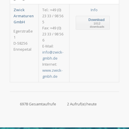
Zwick
Tel.: +49 (0)
Info
Armaturen
23 33 / 98 56
Download
GmbH
5
1012
downloads
Fax: +49 (0)
Egerstraße
23 33 / 98 56
1
6
D-58256
E-Mail:
Ennepetal
info@zwick-
gmbh.de
Internet:
www.zwick-
gmbh.de
6978 Gesamtaufrufe
2 Aufruf(e) heute