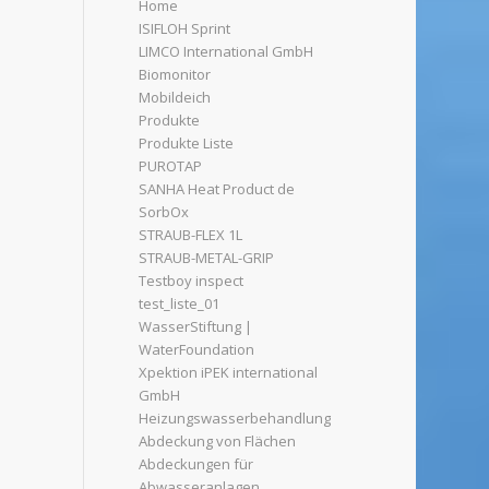
Home
ISIFLOH Sprint
LIMCO International GmbH
Biomonitor
Mobildeich
Produkte
Produkte Liste
PUROTAP
SANHA Heat Product de
SorbOx
STRAUB-FLEX 1L
STRAUB-METAL-GRIP
Testboy inspect
test_liste_01
WasserStiftung |
WaterFoundation
Xpektion iPEK international
GmbH
Heizungswasserbehandlung
Abdeckung von Flächen
Abdeckungen für
Abwasseranlagen