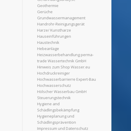
Geothermie
Gerüche
Grundwassermanagement
Handrohr-Reinigungsgerät
Harze/ Kunstharze
Hauseinführungen
Haustechnik
Hebeanlage
Heizwasserbehandlung perma-
trade Wassertechnik GmbH
Hinweis zum Shop Wasser.eu
Hochdruckreiniger
Hochwasserbarrierre Expert-Bau
Hochwasserschutz
Hölscher Wasserbau GmbH
Steuerungstechnik
Hygiene and
Schädlingsbekämpfung
Hygieneplanung und
Schädlingsprävention
Impressum und Datenschutz