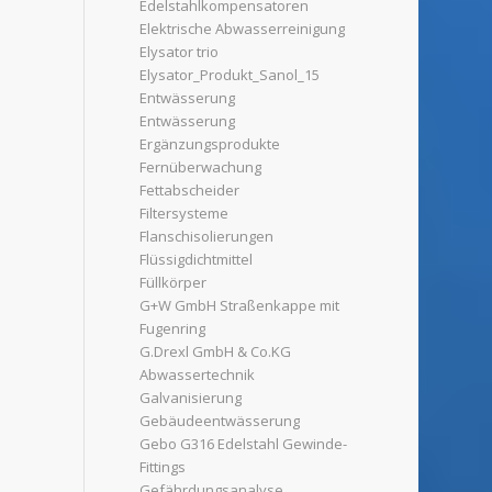
Edelstahlkompensatoren
Elektrische Abwasserreinigung
Elysator trio
Elysator_Produkt_Sanol_15
Entwässerung
Entwässerung
Ergänzungsprodukte
Fernüberwachung
Fettabscheider
Filtersysteme
Flanschisolierungen
Flüssigdichtmittel
Füllkörper
G+W GmbH Straßenkappe mit
Fugenring
G.Drexl GmbH & Co.KG
Abwassertechnik
Galvanisierung
Gebäudeentwässerung
Gebo G316 Edelstahl Gewinde-
Fittings
Gefährdungsanalyse