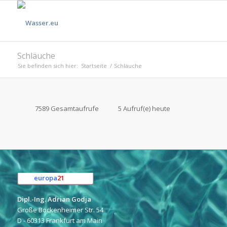
Schläuche
Sie befinden sich hier:
Startseite
/
Schläuche
7589 Gesamtaufrufe
5 Aufruf(e) heute
europa
21
e.K.
Dipl.-Ing. Adrian Godja
Große Bockenheimer Str. 54
D - 60313 Frankfurt am Main