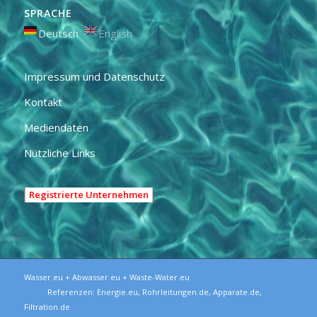
SPRACHE
Deutsch
English
Impressum und Datenschutz
Kontakt
Mediendaten
Nützliche Links
Registrierte Unternehmen
Wasser.eu + Abwasser.eu + Waste-Water.eu
Referenzen:
Energie.eu
,
Rohrleitungen.de
,
Apparate.de
,
Filtration.de