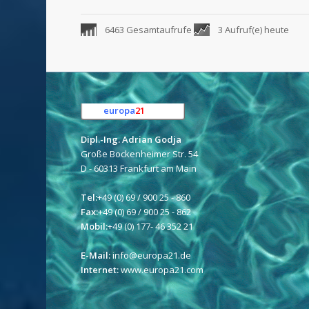
6463 Gesamtaufrufe
3 Aufruf(e) heute
europa
21
e.K.
Dipl.-Ing. Adrian Godja
Große Bockenheimer Str. 54
D - 60313 Frankfurt am Main
Tel:
+49 (0) 69 / 900 25 - 860
Fax:
+49 (0) 69 / 900 25 - 862
Mobil:
+49 (0) 177- 46 352 21
E-Mail:
info@europa21.de
Internet:
www.europa21.com