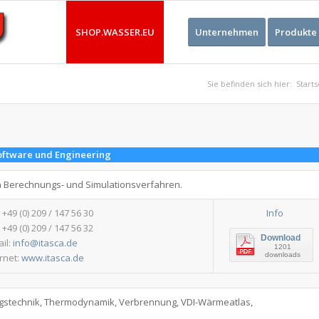
SHOP.WASSER.EU
Unternehmen
Produkte
Sie befinden sich hier:
Starts
oftware und Engineering
n Berechnungs- und Simulationsverfahren.
: +49 (0) 209 / 147 56 30
Info
 +49 (0) 209 / 147 56 32
Download
ail:
info@itasca.de
1201
downloads
ernet:
www.itasca.de
ngstechnik, Thermodynamik, Verbrennung, VDI-Wärmeatlas,