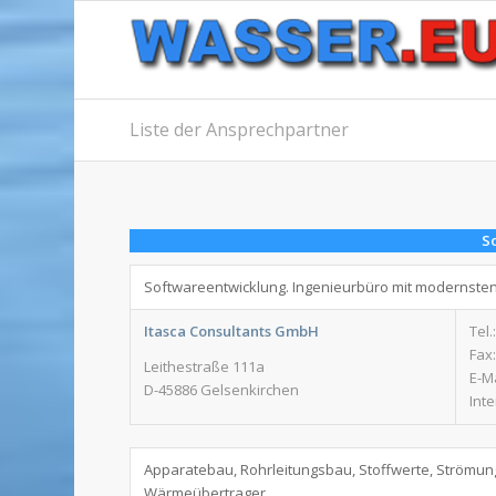
Liste der Ansprechpartner
S
Softwareentwicklung. Ingenieurbüro mit modernste
Itasca Consultants GmbH
Tel.
Fax:
Leithestraße 111a
E-M
D-45886 Gelsenkirchen
Int
Apparatebau, Rohrleitungsbau, Stoffwerte, Strömu
Wärmeübertrager.