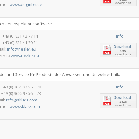
downloads
ernet:
www.ps-gmbh.de
ch der Inspektionssoftware.
.: +49 (0) 831 / 2 77 14
Info
: +49 (0) 831 / 1 70 31
Download
ail:
info@riezler.eu
995
downloads
ernet:
www.riezler.eu
andel und Service für Produkte der Abwasser- und Umwelttechnik.
: +49 (0) 36259 / 56 – 70
Info
 +49 (0) 36259 / 56 – 73
Download
ail:
info@sklarz.com
1828
downloads
ernet:
www.sklarz.com