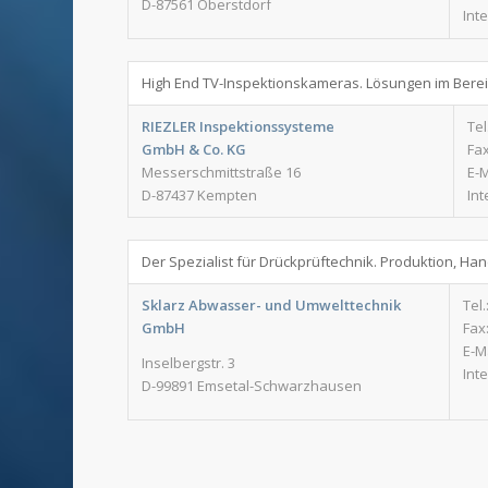
D-87561 Oberstdorf
Int
High End TV-Inspektionskameras. Lösungen im Berei
RIEZLER Inspektionssysteme
Tel
GmbH & Co. KG
Fax
Messerschmittstraße 16
E-M
D-87437 Kempten
Int
Der Spezialist für Drückprüftechnik. Produktion, H
Sklarz Abwasser- und Umwelttechnik
Tel.
GmbH
Fax:
E-M
Inselbergstr. 3
Int
D-99891 Emsetal-Schwarzhausen