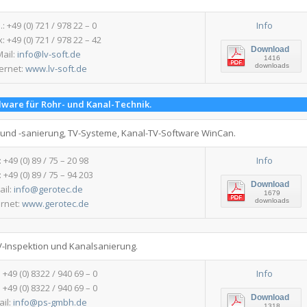
.: +49 (0) 721 / 978 22 – 0
Info
: +49 (0) 721 / 978 22 – 42
Download
Mail:
info@lv-soft.de
1416
downloads
ternet:
www.lv-soft.de
dware für Rohr- und Kanal-Technik.
g und -sanierung, TV-Systeme, Kanal-TV-Software WinCan.
: +49 (0) 89 / 75 – 20 98
Info
 +49 (0) 89 / 75 – 94 203
Download
ail:
info@gerotec.de
1679
downloads
ernet:
www.gerotec.de
V-Inspektion und Kanalsanierung.
: +49 (0) 8322 / 940 69 – 0
Info
 +49 (0) 8322 / 940 69 – 0
Download
ail:
info@ps-gmbh.de
1318