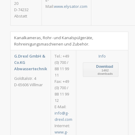
E-
20
Mail:
www.elysator.com
D-74232
Abstatt
Kanalkameras, Rohr- und Kanalspülgeräte,
Rohreinigungsmaschienen und Zubehör.
G.Drexl GmbH &
Tel.: +49
Info
Co.KG
(0) 700 /
Download
Abwassertechnik
88 11 99
1462
downloads
11
Goldtalstr. 4
Fax: +49
D-65606 Villlmar
(0) 700 /
88 11 99
12
E-Mail:
info@g-
drexl.com
Internet:
www.g-