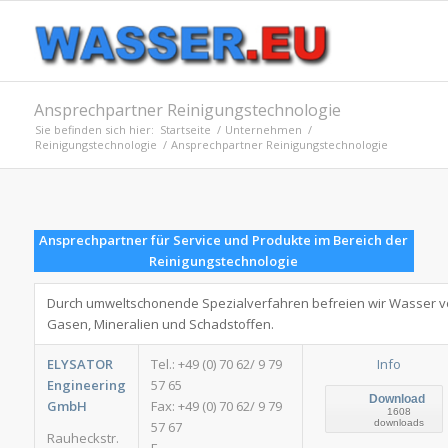
Ansprechpartner Reinigungstechnologie
Sie befinden sich hier:
Startseite
/
Unternehmen
/
Reinigungstechnologie
/
Ansprechpartner Reinigungstechnologie
Ansprechpartner für Service und Produkte im Bereich der
Reinigungstechnologie
Durch umweltschonende Spezialverfahren befreien wir Wasser 
Gasen, Mineralien und Schadstoffen.
ELYSATOR
Tel.: +49 (0) 70 62/ 9 79
Info
Engineering
57 65
Download
GmbH
Fax: +49 (0) 70 62/ 9 79
1608
downloads
57 67
Rauheckstr.