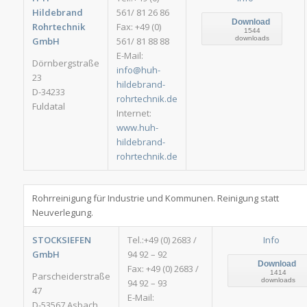
Hildebrand
561/ 81 26 86
Download
Rohrtechnik
Fax: +49 (0)
1544
downloads
GmbH
561/ 81 88 88
E-Mail:
Dörnbergstraße
info@huh-
23
hildebrand-
D-34233
rohrtechnik.de
Fuldatal
Internet:
www.huh-
hildebrand-
rohrtechnik.de
Rohrreinigung für Industrie und Kommunen. Reinigung statt
Neuverlegung.
STOCKSIEFEN
Tel.:+49 (0) 2683 /
Info
GmbH
94 92 – 92
Download
Fax: +49 (0) 2683 /
1414
Parscheiderstraße
downloads
94 92 – 93
47
E-Mail:
D-53567 Asbach