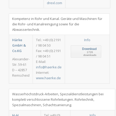
drexl.com
Kompetenz in Rohr und Kanal. Geräte und Maschinen für
die Rohr- und Kanalreinigung sowie für die
Abwassertechnik.
Härke
Tel.: +49 (0) 2191
Info
GmbH &
/ 98 04 50
Download
Co.KG
Fax: +49 (0) 2191
1726
downloads
/ 98 04 51
Alexander-
E-Mail:
Str. 59-61
info@haerke.de
D – 42857
Internet:
Remscheid
www.haerke.de
Wasserhöchstdruck-Arbeiten, Spezialdienstleistungen bei
komplett verschlossene Rohrleitungen. Rohrtechnik,
Spezialmaschinen, Schachtsanierung.
H-H
Tel.:+49 (0)
Info