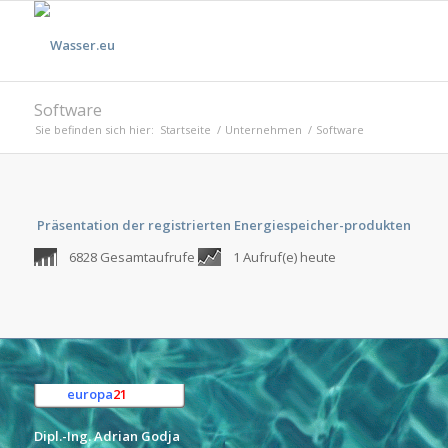
Software
Sie befinden sich hier:
Startseite
/
Unternehmen
/
Software
Präsentation der registrierten Energiespeicher-produkten
6828 Gesamtaufrufe
1 Aufruf(e) heute
europa
21
e.K.
Dipl.-Ing. Adrian Godja