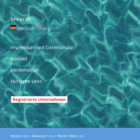
SPRACHE
Deutsch
English
Impressum und Datenschutz
Kontakt
Mediendaten
Nützliche Links
Registrierte Unternehmen
Wasser.eu + Abwasser.eu + Waste-Water.eu