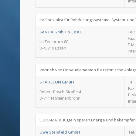
Inte
Ihr Spezialist für Rohrleitungssysteme, System- und
SANHA GmbH & Co.KG
Tel.:
Fax:
Im Teelbruch 80
E-Ma
D-45219 Essen
Inte
Vertrieb von Einbauelementen für technische Anlag
STAHLCON GMBH
Tel.
Fax:
Robert-Bosch-Straße 4
E-Ma
D-71144 Steinenbronn
Inte
EURO-MATIC Kugeln sparen Energie und bekämpfen
Uwe Steinfeld GmbH
Tel.