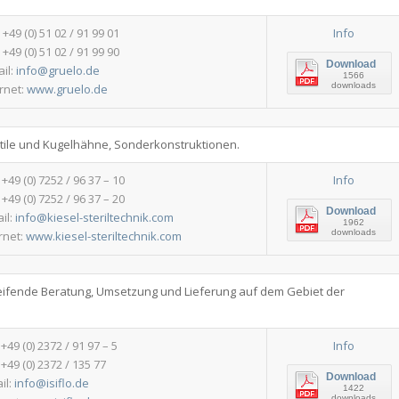
: +49 (0) 51 02 / 91 99 01
Info
 +49 (0) 51 02 / 91 99 90
Download
ail:
info@gruelo.de
1566
downloads
ernet:
www.gruelo.de
tile und Kugelhähne, Sonderkonstruktionen.
: +49 (0) 7252 / 96 37 – 10
Info
 +49 (0) 7252 / 96 37 – 20
Download
il:
info@kiesel-steriltechnik.com
1962
downloads
rnet:
www.kiesel-steriltechnik.com
eifende Beratung, Umsetzung und Lieferung auf dem Gebiet der
: +49 (0) 2372 / 91 97 – 5
Info
 +49 (0) 2372 / 135 77
Download
il:
info@isiflo.de
1422
downloads