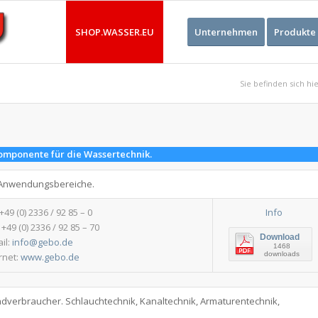
SHOP.WASSER.EU
Unternehmen
Produkte
Sie befinden sich hie
mponente für die Wassertechnik.
e Anwendungsbereiche.
:+49 (0) 2336 / 92 85 – 0
Info
 +49 (0) 2336 / 92 85 – 70
Download
il:
info@gebo.de
1468
downloads
rnet:
www.gebo.de
dverbraucher. Schlauchtechnik, Kanaltechnik, Armaturentechnik,