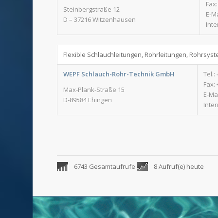
Fax:
Steinbergstraße 12
E-Ma
D – 37216 Witzenhausen
Inte
Flexible Schlauchleitungen, Rohrleitungen, Rohrsys
WEPF Schlauch-Rohr-Technik GmbH
Tel.:
Fax: 
Max-Plank-Straße 15
E-Ma
D-89584 Ehingen
Inter
6743 Gesamtaufrufe
8 Aufruf(e) heute