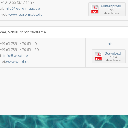
 +49 (0) 5542/ 7 14 87
Firmenprofil
il:
info@ euro-matic.de
1587
downloads
rnet:
www. euro-matic.de
teme, Schlauchrohrsysteme.
 +49 (0) 7391 / 70 65 – 0
Info
+49 (0) 7391 / 70 65 – 20
Download
il:
info@wepf.de
1324
downloads
net:
www.wepf.de