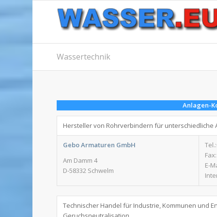
Wassertechnik
Anlagen-Ko
Hersteller von Rohrverbindern für unterschiedlich
Gebo Armaturen GmbH
Tel.
Fax:
Am Damm 4
E-Ma
D-58332 Schwelm
Inte
Technischer Handel für Industrie, Kommunen und En
Geruchsneutralisation.