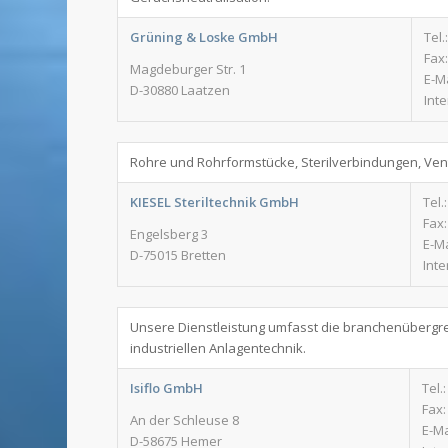
Grüning & Loske GmbH
Tel.
Fax:
Magdeburger Str. 1
E-M
D-30880 Laatzen
Int
Rohre und Rohrformstücke, Sterilverbindungen, Ven
KIESEL Steriltechnik GmbH
Tel.
Fax:
Engelsberg 3
E-Ma
D-75015 Bretten
Inte
Unsere Dienstleistung umfasst die branchenübergr
industriellen Anlagentechnik.
Isiflo GmbH
Tel.
Fax:
An der Schleuse 8
E-Ma
D-58675 Hemer