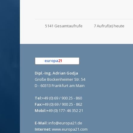
5141 Gesamtaufrufe
7 Aufruf(e) heute
europa
21
e.K.
Dipl.-Ing. Adrian Godja
Große Bockenheimer Str. 54
D - 60313 Frankfurt am Main
Tel:
+49 (0) 69 / 900 25 - 860
Fax:
+49 (0) 69 / 900 25 - 862
Mobil:
+49 (0) 177- 46 352 21
E-Mail:
info@europa21.de
Internet:
www.europa21.com