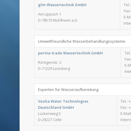
glm-Wassertechnik GmbH
Tel.
Fax:
Am Lippach 1
E-Ma
D-78570 Mühlheim a.D.
Inte
Umweltfreundliche Wasserbehandlungssysteme.
perma-trade Wassertechnik GmbH
Tel.
Fax
Röntgenstr. 2
E-M
D-71229 Leonberg
Int
Experten für Wasseraufbereitung.
Veolia Water Technologies
Tel.: 
Deutschland GmbH
Fax: +
Lückenweg 5
E-Mai
D-29227 Celle
Inter