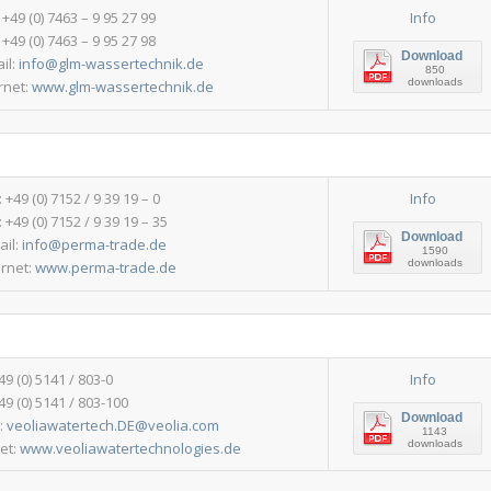
: +49 (0) 7463 – 9 95 27 99
Info
 +49 (0) 7463 – 9 95 27 98
Download
il:
info@glm-wassertechnik.de
850
downloads
rnet:
www.glm-wassertechnik.de
: +49 (0) 7152 / 9 39 19 – 0
Info
: +49 (0) 7152 / 9 39 19 – 35
Download
ail:
info@perma-trade.de
1590
downloads
ernet:
www.perma-trade.de
+49 (0) 5141 / 803-0
Info
49 (0) 5141 / 803-100
Download
l:
veoliawatertech.DE@veolia.com
1143
downloads
net:
www.veoliawatertechnologies.de