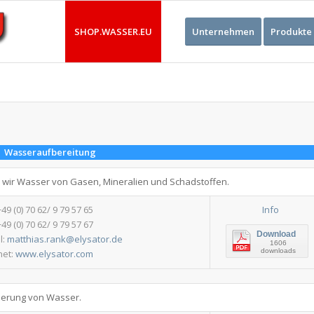
SHOP.WASSER.EU
Unternehmen
Produkte
Wasseraufbereitung
wir Wasser von Gasen, Mineralien und Schadstoffen.
 +49 (0) 70 62/ 9 79 57 65
Info
+49 (0) 70 62/ 9 79 57 67
Download
l:
matthias.rank@elysator.de
1606
downloads
net:
www.elysator.com
ierung von Wasser.