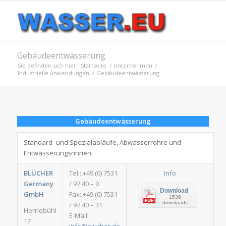
Gebäudeentwässerung
Sie befinden sich hier:
Startseite
/
Unternehmen
/
Industrielle Anwendungen
/
Gebäudeentwässerung
Gebäudeentwässerung
Standard- und Spezialabläufe, Abwasserrohre und
Entwässerungsrinnen.
BLÜCHER
Tel.: +49 (0) 7531
Info
Germany
/ 97 40 – 0
Download
GmbH
Fax: +49 (0) 7531
1536
downloads
/ 97 40 – 31
Herrlebühl
E-Mail:
17