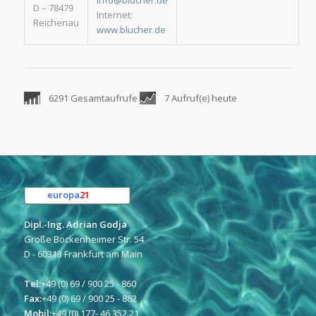
info@blucher.de
D – 78479
Internet:
Reichenau
www.blucher.de
6291 Gesamtaufrufe
7 Aufruf(e) heute
europa
21
e.K.
Dipl.-Ing. Adrian Godja
Große Bockenheimer Str. 54
D - 60313 Frankfurt am Main
Tel:
+49 (0) 69 / 900 25 - 860
Fax:
+49 (0) 69 / 900 25 - 862
Mobil:
+49 (0) 177- 46 352 21