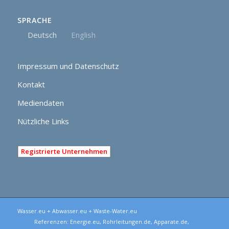
SPRACHE
Deutsch
English
Impressum und Datenschutz
Kontakt
Mediendaten
Nützliche Links
Registrierte Unternehmen
Wasser.eu + Abwasser.eu + Waste-Water.eu
Referenzen:
Energie.eu
,
Rohrleitungen.de
,
Apparate.de
,