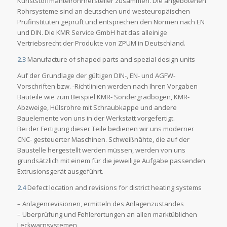
Kunststoffmantelrohrhersteller zusammen. Die angebotenen
Rohrsysteme sind an deutschen und westeuropäischen
Prüfinstituten geprüft und entsprechen den Normen nach EN
und DIN. Die KMR Service GmbH hat das alleinige
Vertriebsrecht der Produkte von ZPUM in Deutschland.
2.3
Manufacture of shaped parts and spezial design units
Auf der Grundlage der gültigen DIN-, EN- und AGFW-
Vorschriften bzw. -Richtlinien werden nach Ihren Vorgaben
Bauteile wie zum Beispiel KMR- Sondergradbögen, KMR-
Abzweige, Hülsrohre mit Schraubkappe und andere
Bauelemente von uns in der Werkstatt vorgefertigt.
Bei der Fertigung dieser Teile bedienen wir uns moderner
CNC- gesteuerter Maschinen. Schweißnähte, die auf der
Baustelle hergestellt werden müssen, werden von uns
grundsätzlich mit einem für die jeweilige Aufgabe passenden
Extrusionsgerät ausgeführt.
2.4
Defect location and revisions for district heating systems
– Anlagenrevisionen, ermitteln des Anlagenzustandes
– Überprüfung und Fehlerortungen an allen marktüblichen
Leckwarnsystemen