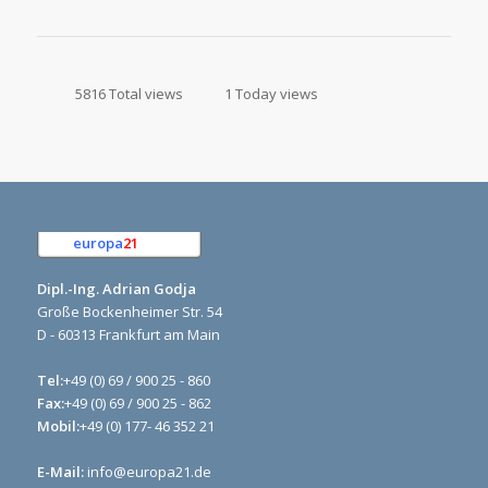
5816 Total views
1 Today views
europa
21
e.K.
Dipl.-Ing. Adrian Godja
Große Bockenheimer Str. 54
D - 60313 Frankfurt am Main
Tel:
+49 (0) 69 / 900 25 - 860
Fax:
+49 (0) 69 / 900 25 - 862
Mobil:
+49 (0) 177- 46 352 21
E-Mail:
info@europa21.de