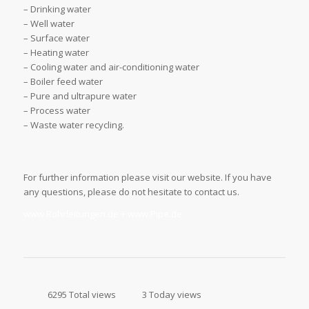
– Drinking water
– Well water
– Surface water
– Heating water
– Cooling water and air-conditioning water
– Boiler feed water
– Pure and ultrapure water
– Process water
– Waste water recycling.
For further information please visit our website. If you have
any questions, please do not hesitate to contact us.
www.Rohrleitungen.de + www.Pipe.de
6295 Total views
3 Today views