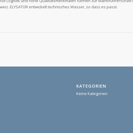
ose Logistik und hohe Qualitätsmerkmalen führten zur Marktführerschaft 
weiz. ELYSATOR entwickelt technisches Wasser, so dass es passt.
KATEGORIEN
Keine Kategorien