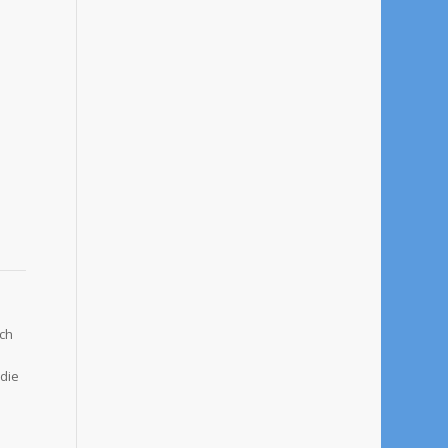
ich
 die