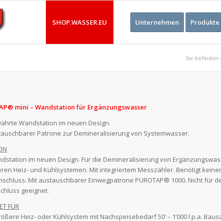
SHOP.WASSER.EU
Unternehmen
Produkte
Sie befinden 
P® mini – Wandstation für Ergänzungswasser
ährte Wandstation im neuen Design.
tauschbarer Patrone zur Demineralisierung von Systemwasser.
ON
dstation im neuen Design. Für die Demineralisierung von Ergänzungswas
eren Heiz- und Kühlsystemen. Mit integriertem Messzähler. Benötigt keine
schluss. Mit austauschbarer Einwegpatrone PUROTAP® 1000. Nicht für d
chluss geeignet.
ET FÜR
rößere Heiz- oder Kühlsystem mit Nachspeisebedarf 50‘ – 1’000 l p.a. Baus