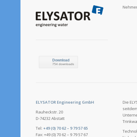
Nehmen 
Download
754 downloads
ELYSATOR Engineering GmbH
Die ELY
seitdem
Rauheckstr. 20
Unterne
D-74232 Abstatt
Trinkw
Tel:
+49 (0) 70 62 – 9 79 57 65
Technol
Fax: +49 (0) 70 62 – 9 79 57 67