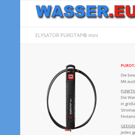
ELYSATOR PUROTAP® mini
PUROTA
Die bew
Mit aus
FUNKTI
Die Wan
in größ
Stroman
Festans
GEEIGN
jedes g