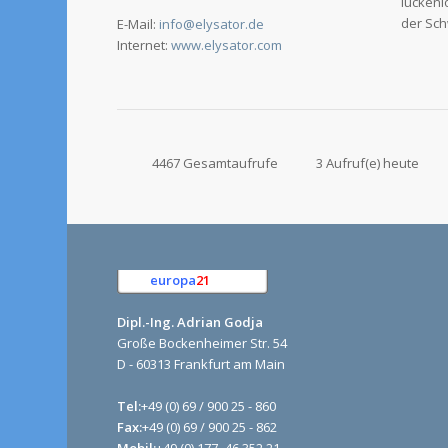
lückenl
der Sch
E-Mail:
info@elysator.de
Internet:
www.elysator.com
4467 Gesamtaufrufe
3 Aufruf(e) heute
europa
21
e.K.
Dipl.-Ing. Adrian Godja
Große Bockenheimer Str. 54
D - 60313 Frankfurt am Main
Tel:
+49 (0) 69 / 900 25 - 860
Fax:
+49 (0) 69 / 900 25 - 862
Mobil:
+49 (0) 177- 46 352 21