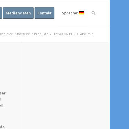
Mediendaten
Kontakt
Sprache:
sich hier:
Startseite
/
Produkte
/
ELYSATOR PUROTAP® mini
ser
n
en
atz.