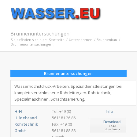
Brunnenuntersuchungen
Sie befinden sich hier:
Startseite
/
Unternehmen
/
Brunnenbau
/
Brunnenuntersuchungen
Brunnenuntersuchungen
Wasserhöchstdruck-Arbeiten, Spezialdienstleistungen bei
komplett verschlossene Rohrleitungen. Rohrtechnik,
Spezialmaschinen, Schachtsanierung.
H-H
Tel.:+49 (0)
Info
Hildebrand
561/ 81 26 86
Download
Rohrtechnik
Fax: +49 (0)
1543
downloads
GmbH
561/ 81 88 88