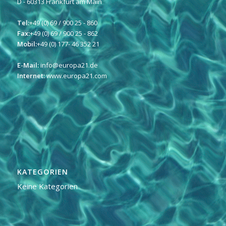
D - 60313 Frankfurt am Main
Tel:
+49 (0) 69 / 900 25 - 860
Fax:
+49 (0) 69 / 900 25 - 862
Mobil:
+49 (0) 177- 46 352 21
E-Mail:
info@europa21.de
Internet:
www.europa21.com
KATEGORIEN
Keine Kategorien