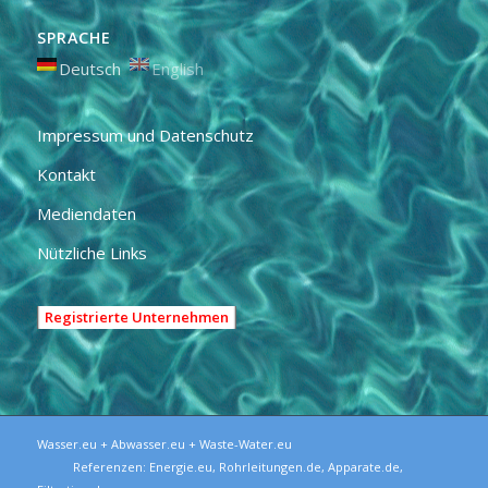
SPRACHE
Deutsch
English
Impressum und Datenschutz
Kontakt
Mediendaten
Nützliche Links
Registrierte Unternehmen
Wasser.eu + Abwasser.eu + Waste-Water.eu
Referenzen:
Energie.eu
,
Rohrleitungen.de
,
Apparate.de
,