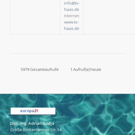
info@tv-
haas.de
Internet:
www.tv-
haas.de
5979 Gesamtaufrufe
1 Aufruf(e) heute
europa
21
e.K.
Dipl.-Ing. Adrian Godja
Große Bockenheimer Str. 54