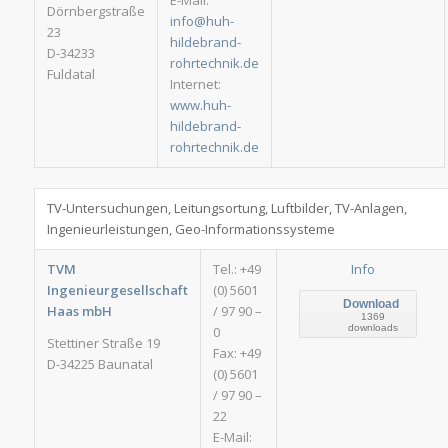
E-Mail:
Dörnbergstraße
info@huh-
23
hildebrand-
D-34233
rohrtechnik.de
Fuldatal
Internet:
www.huh-
hildebrand-
rohrtechnik.de
TV-Untersuchungen, Leitungsortung, Luftbilder, TV-Anlagen,
Ingenieurleistungen, Geo-Informationssysteme
TVM
Tel.: +49
Info
Ingenieurgesellschaft
(0) 5601
Download
Haas mbH
/ 97 90 –
1369
downloads
0
Stettiner Straße 19
Fax: +49
D-34225 Baunatal
(0) 5601
/ 97 90 –
22
E-Mail: