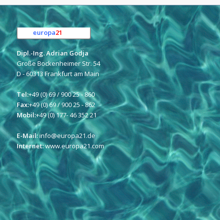
europa
21
e.K.
Dipl.-Ing. Adrian Godja
Große Bockenheimer Str. 54
D - 60313 Frankfurt am Main
Tel:
+49 (0) 69 / 900 25 - 860
Fax:
+49 (0) 69 / 900 25 - 862
Mobil:
+49 (0) 177- 46 352 21
E-Mail:
info@europa21.de
Internet:
www.europa21.com