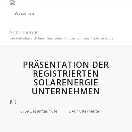
Solarenergie
Sie befinden sich hier:
Startseite
/
Unternehmen
/
Solarenergie
PRÄSENTATION DER
REGISTRIERTEN
SOLARENERGIE
UNTERNEHMEN
[hr]
6769 Gesamtaufrufe
2 Aufruf(e) heute