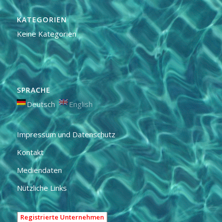
KATEGORIEN
Keine Kategorien
SPRACHE
Deutsch
English
Impressum und Datenschutz
Kontakt
Mediendaten
Nützliche Links
Registrierte Unternehmen