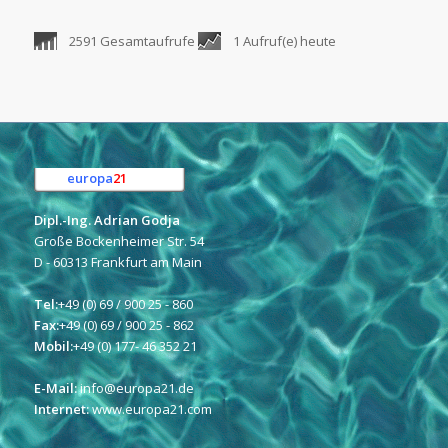
2591 Gesamtaufrufe
1 Aufruf(e) heute
europa
21
e.K.
Dipl.-Ing. Adrian Godja
Große Bockenheimer Str. 54
D - 60313 Frankfurt am Main
Tel:
+49 (0) 69 / 900 25 - 860
Fax:
+49 (0) 69 / 900 25 - 862
Mobil:
+49 (0) 177- 46 352 21
E-Mail:
info@europa21.de
Internet:
www.europa21.com