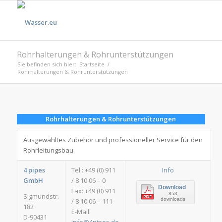
Rohrhalterungen & Rohrunterstützungen
Sie befinden sich hier:
Startseite
/
Rohrhalterungen & Rohrunterstützungen
Rohrhalterungen & Rohrunterstützungen
Ausgewähltes Zubehör und professioneller Service für den
Rohrleitungsbau.
4 pipes
Tel.: +49 (0) 911
Info
GmbH
/ 8 10 06 – 0
Download
Fax: +49 (0) 911
853
Sigmundstr.
downloads
/ 8 10 06 – 111
182
E-Mail:
D-90431