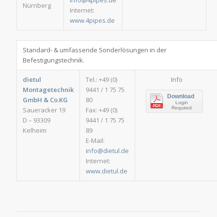
info@4pipes.de
Nürnberg
Internet:
www.4pipes.de
Standard- & umfassende Sonderlösungen in der
Befestigungstechnik.
dietul
Tel.: +49 (0)
Info
Montagetechnik
9441 / 1 75 75
Download
GmbH & Co.KG
80
Login
Required
Saueracker 19
Fax: +49 (0)
D – 93309
9441 / 1 75 75
Kelheim
89
E-Mail:
info@dietul.de
Internet:
www.dietul.de