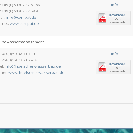
.: +49 (0) 5130 / 37 61 86
Info
: +49 (0) 5130 / 37 68 93
Download
ail:
info@con-pat.de
223
downloads
ernet:
www.con-pat.de
Grundwassermanagement.
: +49 (0) 5934/ 7 07 – 0
Info
 +49 (0) 5934/ 7 07 – 26
Download
il:
info@hoelscher-wasserbau.de
1503
downloads
rnet:
www. hoelscher-wasserbau.de