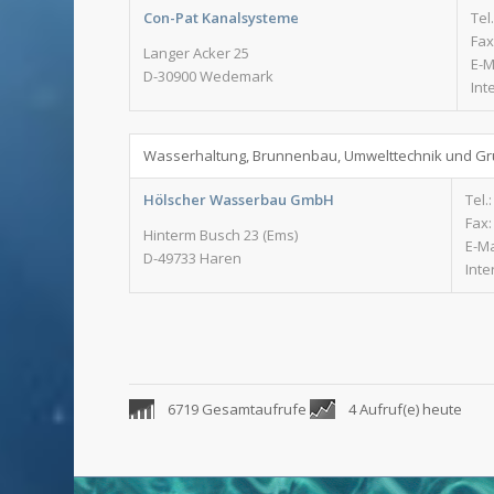
Con-Pat Kanalsysteme
Tel
Fax
Langer Acker 25
E-M
D-30900 Wedemark
Int
Wasserhaltung, Brunnenbau, Umwelttechnik und 
Hölscher Wasserbau GmbH
Tel.
Fax:
Hinterm Busch 23 (Ems)
E-Ma
D-49733 Haren
Inte
6719 Gesamtaufrufe
4 Aufruf(e) heute