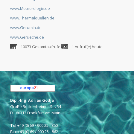
www.Meteorologie.de
www.Thermalquellen.de
www.Geruech.de
www.Gerueche.de
10073 Gesamtaufrufe
1 Aufruf(e) heute
europa
21
e.K.
Dipl.-Ing. Adrian Godja
Große Bockenheimer Str. 54
D - 60313 Frankfurt am Main
Tel:
+49 (0) 69 / 900 25 - 860
Fax:
+49 (0) 69 / 900 25 - 862