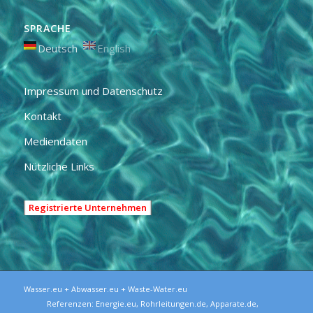
SPRACHE
Deutsch
English
Impressum und Datenschutz
Kontakt
Mediendaten
Nützliche Links
Registrierte Unternehmen
Wasser.eu + Abwasser.eu + Waste-Water.eu
Referenzen:
Energie.eu
,
Rohrleitungen.de
,
Apparate.de
,