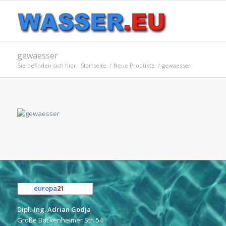
gewaesser
Sie befinden sich hier:
Startseite
/
Neue Produkte
/
gewaesser
europa
21
e.K.
Dipl.-Ing. Adrian Godja
Große Bockenheimer Str. 54