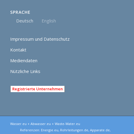
SPRACHE
Deutsch
English
Impressum und Datenschutz
Kontakt
Mediendaten
Nützliche Links
Registrierte Unternehmen
Wasser.eu + Abwasser.eu + Waste-Water.eu
Referenzen:
Energie.eu
,
Rohrleitungen.de
,
Apparate.de
,