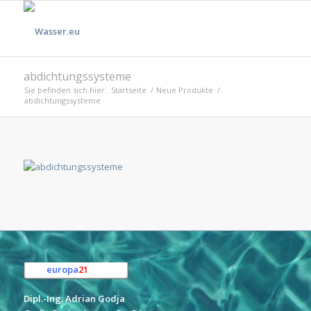
abdichtungssysteme
Sie befinden sich hier:
Startseite
/
Neue Produkte
/
abdichtungssysteme
europa
21
e.K.
Dipl.-Ing. Adrian Godja