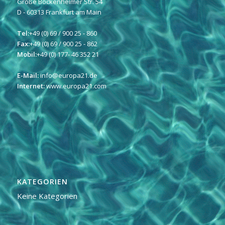
Große Bockenheimer Str. 54
D - 60313 Frankfurt am Main
Tel:
+49 (0) 69 / 900 25 - 860
Fax:
+49 (0) 69 / 900 25 - 862
Mobil:
+49 (0) 177- 46 352 21
E-Mail:
info@europa21.de
Internet:
www.europa21.com
KATEGORIEN
Keine Kategorien