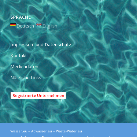
SPRACHE
Deutsch
English
Impressum und Datenschutz
Kontakt
Mediendaten
Nützliche Links
Registrierte Unternehmen
Wasser.eu + Abwasser.eu + Waste-Water.eu