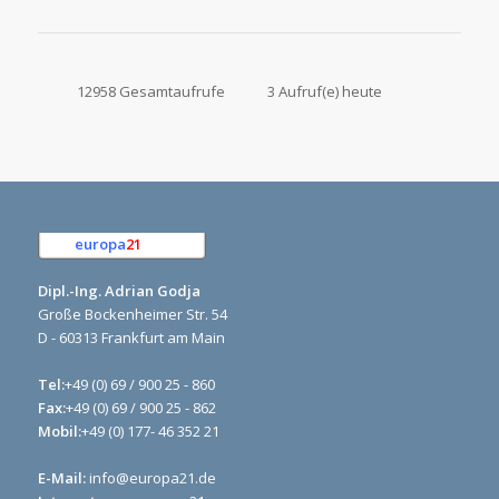
12958 Gesamtaufrufe
3 Aufruf(e) heute
europa
21
e.K.
Dipl.-Ing. Adrian Godja
Große Bockenheimer Str. 54
D - 60313 Frankfurt am Main
Tel:
+49 (0) 69 / 900 25 - 860
Fax:
+49 (0) 69 / 900 25 - 862
Mobil:
+49 (0) 177- 46 352 21
E-Mail:
info@europa21.de