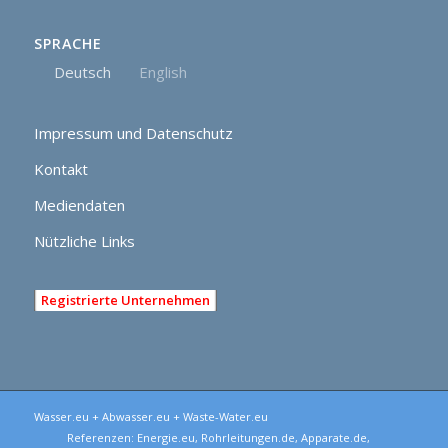
SPRACHE
Deutsch
English
Impressum und Datenschutz
Kontakt
Mediendaten
Nützliche Links
Registrierte Unternehmen
Wasser.eu + Abwasser.eu + Waste-Water.eu
Referenzen:
Energie.eu
,
Rohrleitungen.de
,
Apparate.de
,