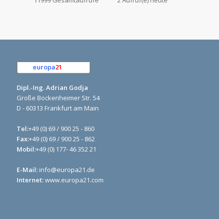
11999 Gesamtaufrufe
2 Aufruf(e) heute
europa
21
e.K.
Dipl.-Ing. Adrian Godja
Große Bockenheimer Str. 54
D - 60313 Frankfurt am Main
Tel:
+49 (0) 69 / 900 25 - 860
Fax:
+49 (0) 69 / 900 25 - 862
Mobil:
+49 (0) 177- 46 352 21
E-Mail:
info@europa21.de
Internet:
www.europa21.com