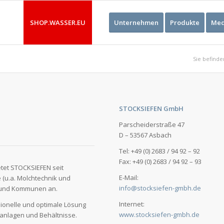
SHOP.WASSER.EU
Unternehmen
Produkte
Med
Sie befinden
STOCKSIEFEN GmbH
Parscheiderstraße 47
D – 53567 Asbach
Tel: +49 (0) 2683 / 94 92 – 92
Fax: +49 (0) 2683 / 94 92 – 93
etet STOCKSIEFEN seit
E-Mail:
 (u.a. Molchtechnik und
info@stocksiefen-gmbh.de
e und Kommunen an.
Internet:
ionelle und optimale Lösung
www.stocksiefen-gmbh.de
kanlagen und Behältnisse.