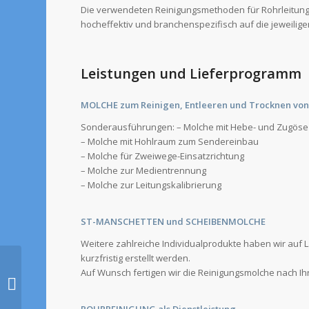
Die verwendeten Reinigungsmethoden für Rohrleitung
hocheffektiv und branchenspezifisch auf die jeweili
Leistungen und Lieferprogramm
MOLCHE zum Reinigen, Entleeren und Trocknen von
Sonderausführungen: – Molche mit Hebe- und Zugöse
– Molche mit Hohlraum zum Sendereinbau
– Molche für Zweiwege-Einsatzrichtung
– Molche zur Medientrennung
– Molche zur Leitungskalibrierung
ST-MANSCHETTEN und SCHEIBENMOLCHE
Weitere zahlreiche Individualprodukte haben wir auf
kurzfristig erstellt werden.
Auf Wunsch fertigen wir die Reinigungsmolche nach 
STAHLCON GmbH
ROHRREINIGUNG als Dienstleistung