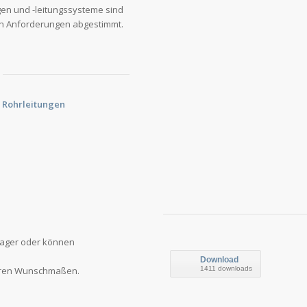
en und -leitungssysteme sind
gen Anforderungen abgestimmt.
 Rohrleitungen
 Lager oder können
Download
Ihren Wunschmaßen.
1411 downloads