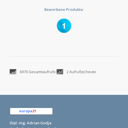
Beworbene Produkte:
6970 Gesamtaufrufe
2 Aufruf(e) heute
europa
21
e.K.
Dipl.-Ing. Adrian Godja